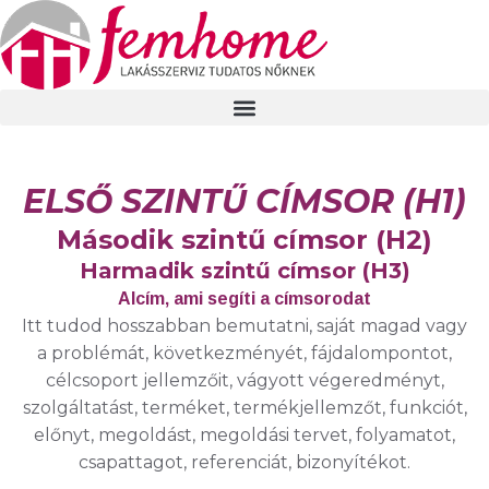
ELSŐ SZINTŰ CÍMSOR (H1)
Második szintű címsor (H2)
Harmadik szintű címsor (H3)
Alcím, ami segíti a címsorodat
Itt tudod hosszabban bemutatni, saját magad vagy
a problémát, következményét, fájdalompontot,
célcsoport jellemzőit, vágyott végeredményt,
szolgáltatást, terméket, termékjellemzőt, funkciót,
előnyt, megoldást, megoldási tervet, folyamatot,
csapattagot, referenciát, bizonyítékot.