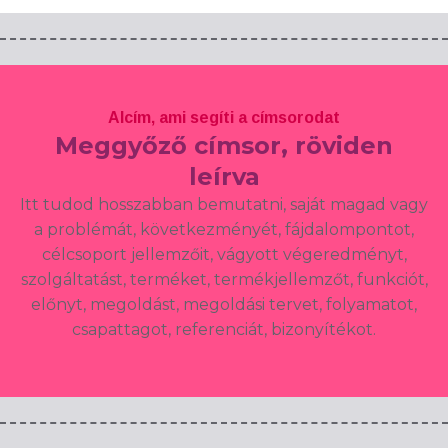
Alcím, ami segíti a címsorodat
Meggyőző címsor, röviden
leírva
Itt tudod hosszabban bemutatni, saját magad vagy
a problémát, következményét, fájdalompontot,
célcsoport jellemzőit, vágyott végeredményt,
szolgáltatást, terméket, termékjellemzőt, funkciót,
előnyt, megoldást, megoldási tervet, folyamatot,
csapattagot, referenciát, bizonyítékot.