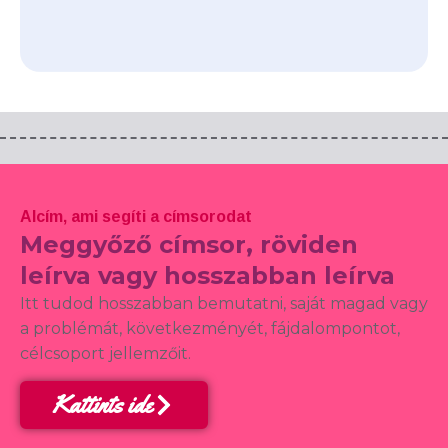
Alcím, ami segíti a címsorodat
Meggyőző címsor, röviden
leírva vagy hosszabban leírva
Itt tudod hosszabban bemutatni, saját magad vagy
a problémát, következményét, fájdalompontot,
célcsoport jellemzőit.
Kattints ide