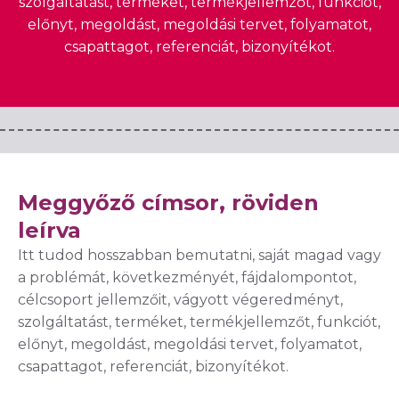
szolgáltatást, terméket, termékjellemzőt, funkciót,
előnyt, megoldást, megoldási tervet, folyamatot,
csapattagot, referenciát, bizonyítékot.
Meggyőző címsor, röviden
leírva
Itt tudod hosszabban bemutatni, saját magad vagy
a problémát, következményét, fájdalompontot,
célcsoport jellemzőit, vágyott végeredményt,
szolgáltatást, terméket, termékjellemzőt, funkciót,
előnyt, megoldást, megoldási tervet, folyamatot,
csapattagot, referenciát, bizonyítékot.