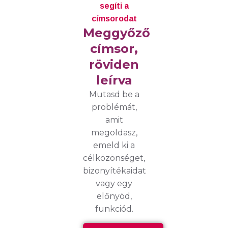
segíti a
címsorodat
Meggyőző
címsor,
röviden
leírva
Mutasd be a
problémát,
amit
megoldasz,
emeld ki a
célközönséget,
bizonyítékaidat
vagy egy
előnyöd,
funkciód.