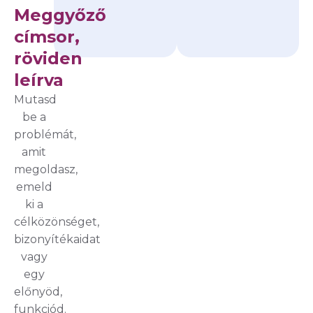
Meggyőző
címsor,
röviden
leírva
Mutasd
be a
problémát,
amit
megoldasz,
emeld
ki a
célközönséget,
bizonyítékaidat
vagy
egy
előnyöd,
funkciód.