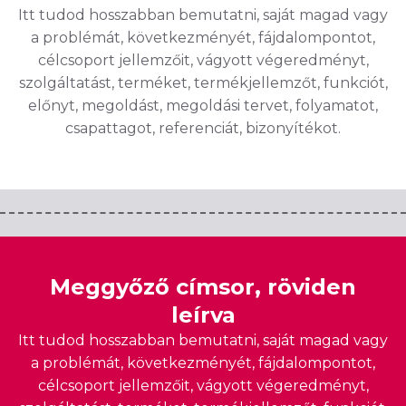
Itt tudod hosszabban bemutatni, saját magad vagy
a problémát, következményét, fájdalompontot,
célcsoport jellemzőit, vágyott végeredményt,
szolgáltatást, terméket, termékjellemzőt, funkciót,
előnyt, megoldást, megoldási tervet, folyamatot,
csapattagot, referenciát, bizonyítékot.
Meggyőző címsor, röviden
leírva
Itt tudod hosszabban bemutatni, saját magad vagy
a problémát, következményét, fájdalompontot,
célcsoport jellemzőit, vágyott végeredményt,