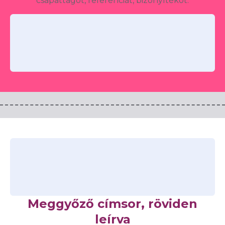
csapattagot, referenciát, bizonyítékot.
Meggyőző címsor, röviden
leírva