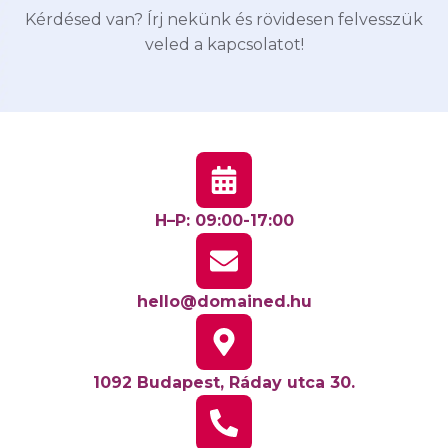
Kérdésed van? Írj nekünk és rövidesen felvesszük
veled a kapcsolatot!
H–P: 09:00-17:00
hello@domained.hu
1092 Budapest, Ráday utca 30.