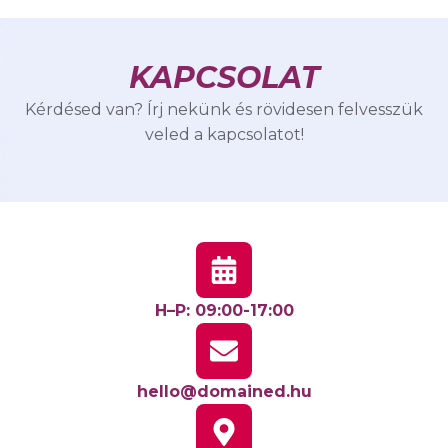
KAPCSOLAT
Kérdésed van? Írj nekünk és rövidesen felvesszük
veled a kapcsolatot!
H–P: 09:00-17:00
hello@domained.hu