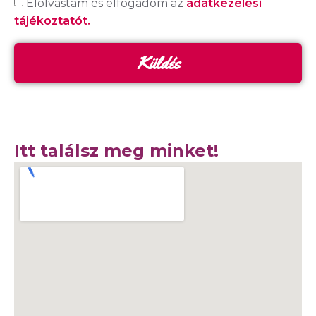
Elolvastam és elfogadom az
adatkezelési
tájékoztatót.
Küldés
Itt találsz meg minket!