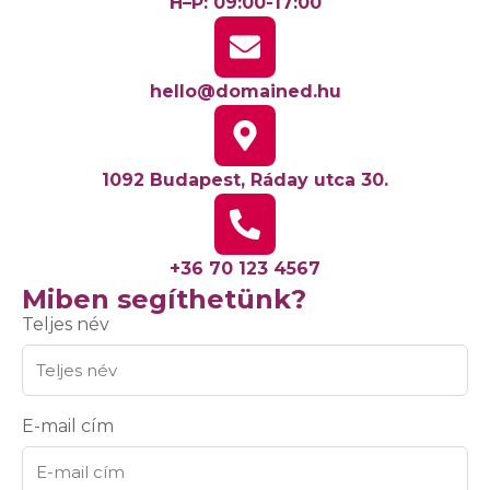
H–P: 09:00-17:00
hello@domained.hu
1092 Budapest, Ráday utca 30.
+36 70 123 4567
Miben segíthetünk?
Teljes név
E-mail cím