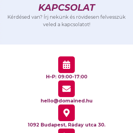
KAPCSOLAT
Kérdésed van? Írj nekünk és rövidesen felvesszük
veled a kapcsolatot!
H–P: 09:00-17:00
hello@domained.hu
1092 Budapest, Ráday utca 30.