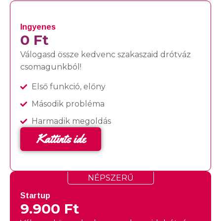
Ingyenes
0 Ft
Válogasd össze kedvenc szakaszaid drótváz
csomagunkból!
Első funkció, előny
Második probléma
Harmadik megoldás
Kattints ide
NÉPSZERŰ
Startup
9.900 Ft