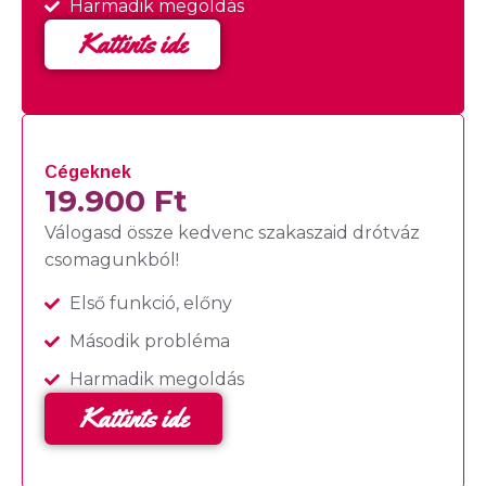
Harmadik megoldás
Kattints ide
Cégeknek
19.900 Ft
Válogasd össze kedvenc szakaszaid drótváz
csomagunkból!
Első funkció, előny
Második probléma
Harmadik megoldás
Kattints ide