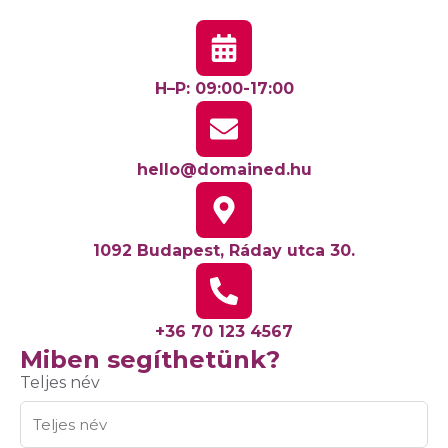
H–P: 09:00-17:00
hello@domained.hu
1092 Budapest, Ráday utca 30.
+36 70 123 4567
Miben segíthetünk?
Teljes név