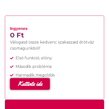
Ingyenes
0 Ft
Válogasd össze kedvenc szakaszaid drótváz
csomagunkból!
Első funkció, előny
Második probléma
Harmadik megoldás
Kattints ide