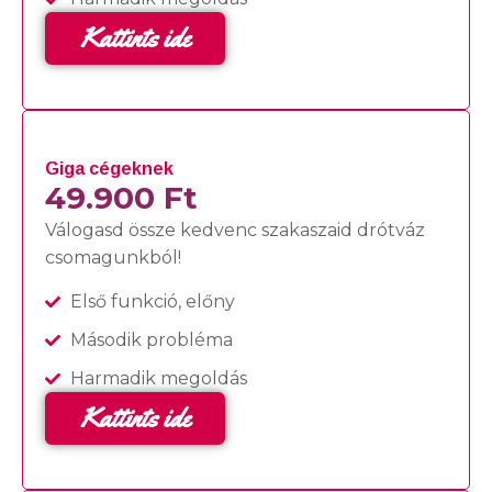
Kattints ide
Giga cégeknek
49.900 Ft
Válogasd össze kedvenc szakaszaid drótváz
csomagunkból!
Első funkció, előny
Második probléma
Harmadik megoldás
Kattints ide