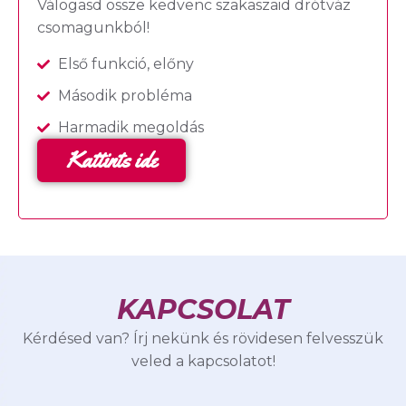
Válogasd össze kedvenc szakaszaid drótváz
csomagunkból!
Első funkció, előny
Második probléma
Harmadik megoldás
Kattints ide
KAPCSOLAT
Kérdésed van? Írj nekünk és rövidesen felvesszük
veled a kapcsolatot!