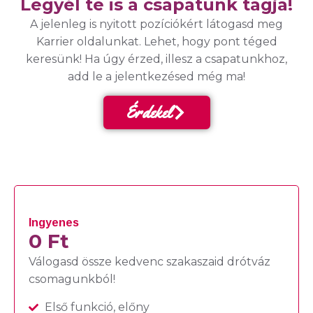
Legyél te is a csapatunk tagja!
A jelenleg is nyitott pozíciókért látogasd meg
Karrier oldalunkat. Lehet, hogy pont téged
keresünk! Ha úgy érzed, illesz a csapatunkhoz,
add le a jelentkezésed még ma!
Érdekel
Ingyenes
0 Ft
Válogasd össze kedvenc szakaszaid drótváz
csomagunkból!
Első funkció, előny