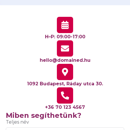
H–P: 09:00-17:00
hello@domained.hu
1092 Budapest, Ráday utca 30.
+36 70 123 4567
Miben segíthetünk?
Teljes név