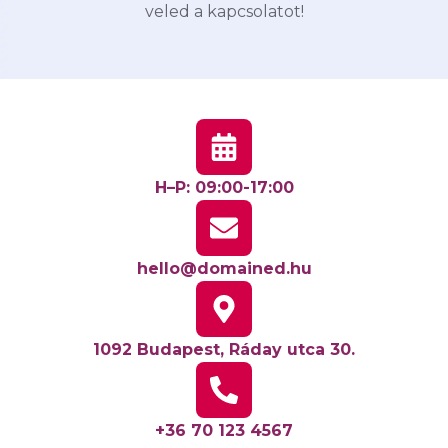
veled a kapcsolatot!
H–P: 09:00-17:00
hello@domained.hu
1092 Budapest, Ráday utca 30.
+36 70 123 4567