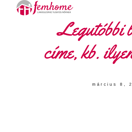
Legutóbbi b
címe, kb. ilye
március 8, 