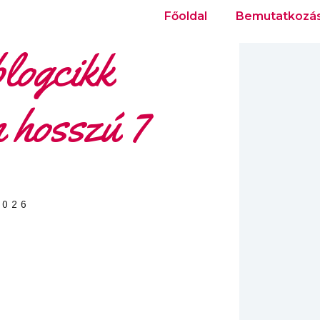
Főoldal
Bemutatkozá
logcikk
n hosszú 7
2026